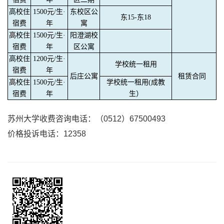
高校住
1500元/生·
东校区公
东15-东18
宿费
年
寓
高校住
1500元/生·
阳澄湖校
宿费
年
区公寓
高校住
1200元/生·
学校统一租用
宿费
年
后庄公寓
租赁合同
高校住
1500元/生·
学校统一租用(成教
宿费
年
生）
苏州大学收费咨询电话：（
0512
）
67500493
价格投诉电话：
12358