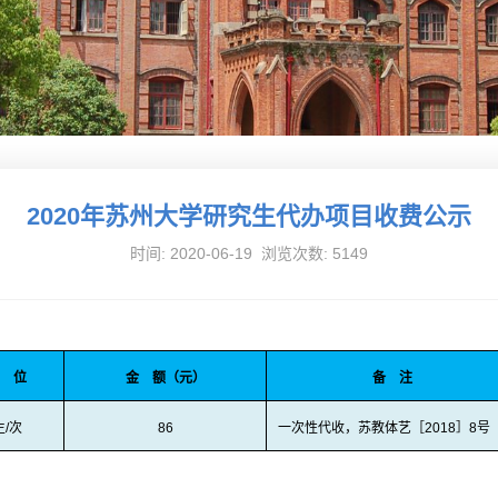
2020年苏州大学研究生代办项目收费公示
时间: 2020-06-19 浏览次数:
5149
位
金
额（元）
备
注
生
/
次
86
一次性代收，苏教体艺［
2018
］
8
号