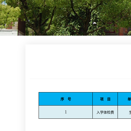
序
号
项
目
单
1
入学体检费