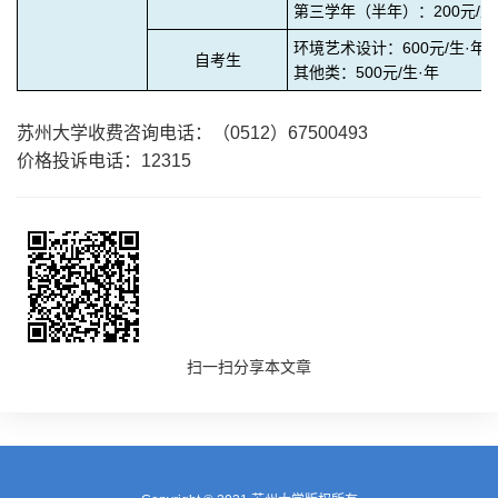
第三学年（半年）：
200
元
/
生
环境艺术设计：
600
元
/
生·年
自考生
其他类：
500
元
/
生·年
苏州大学收费咨询电话：（
0512
）
67500493
价格投诉电话：
12315
扫一扫分享本文章