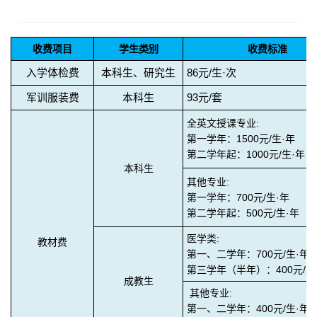
收费项目
学生类别
收费标准
入学体检费
本科生、研究生
86
元
/
生·次
军训服装费
本科生
93
元
/
套
全英文授课专业
:
第一学年：
1500
元
/
生·年
第二学年起：
1000
元
/
生·年
本科生
其他专业
:
第一学年：
700
元
/
生·年
第二学年起：
500
元
/
生·年
医学类
:
教材费
第一、二学年：
700
元
/
生·年
第三学年（半年）：
400
元
/
生
成教生
其他专业
:
第一、二学年：
400
元
/
生·年