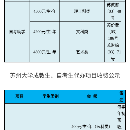
苏教财
4500元/生·年
理工科类
〔03〕48
号
苏价费
自考助学
4200元/生·年
文科类
〔03〕
186号
苏财综
4800元/生·年
艺术类
〔03〕71
号
苏州大学成教生、自考生代办项目收费公示
备
项目
学生类别
金 额
注
每学
年初
预
400元/生·年（医科类）
收,