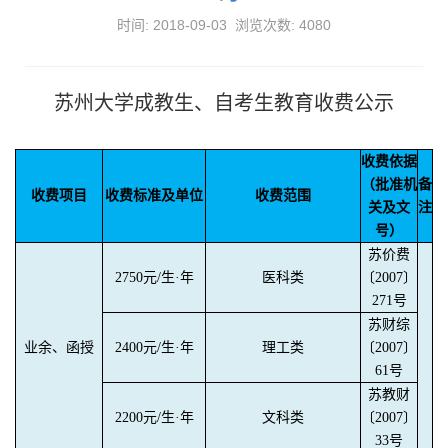
时间: 2018-09-03 浏览次数:
4080
苏州大学成教生、自考生教育收费公示
收费依据
（批准机
备
收费项目
收费标准及单位
收费范围
关及文
注
号）
苏价费
2750元/生·年
医科类
〔2007〕
271号
苏财综
业余、函授
2400元/生·年
理工类
〔2007〕
61号
苏教财
2200元/生·年
文科类
〔2007〕
33号