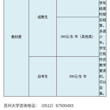
学年
结束
时按
成教生
实结
算，
多退
300元/生·年（其他类）
教材费
少
补。
学生
已有
符合
教学
要求
自考生
300元/生·年
的，
可以
自
备。
苏州大学咨询电话：（
0512
）
67500493