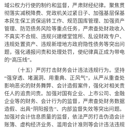
域公权力行使的制约和监督，严肃财经纪律。聚焦贯
彻落实减税降费、党政机关过紧日子、加强基层保基
本民生保工资保运转工作、规范国库管理、加强资产
管理、防范债务风险等重点任务，严肃查处财政收入
不真实不合规、违规兴建楼堂馆所、乱设财政专户、
违规处置资产、违规新增地方政府隐性债务等突出问
题，强化通报问责和处理处罚，使纪律真正成为带电
的“高压线”。
（十五）严厉打击财务会计违法违规行为。坚持
“强穿透、堵漏洞、用重典、正风气”，从严从重查处
影响恶劣的财务舞弊、会计造假案件，强化对相关责
任人的追责问责。加强对国有企业、上市公司、金融
企业等的财务、会计行为的监督，严肃查处财务数据
造假、出具“阴阳报告”、内部监督失效等突出问题。
加强对会计信息质量的监督，依法严厉打击伪造会计
账簿、虚构经济业务、滥用会计准则等会计违法违规